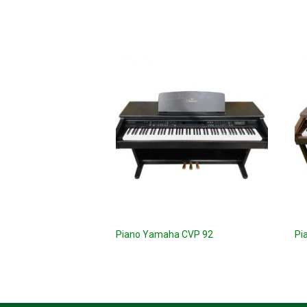
 CLP 240r
Piano Yamaha CVP 92
Pi