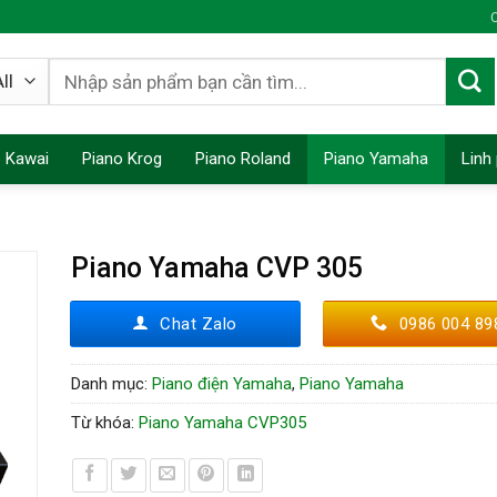
C
Tìm
kiếm:
o Kawai
Piano Krog
Piano Roland
Piano Yamaha
Linh
Piano Yamaha CVP 305
Chat Zalo
0986 004 89
Danh mục:
Piano điện Yamaha
,
Piano Yamaha
Từ khóa:
Piano Yamaha CVP305